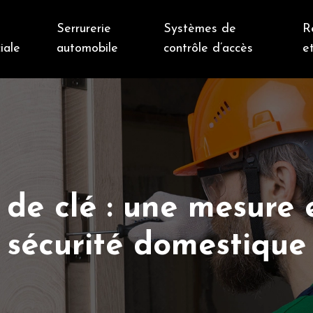
Serrurerie
Systèmes de
R
iale
automobile
contrôle d’accès
et
e clé : une mesure e
sécurité domestique