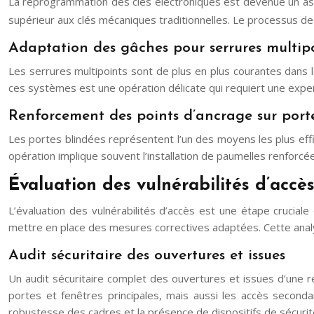
La reprogrammation des clés électroniques est devenue un aspe
supérieur aux clés mécaniques traditionnelles. Le processus de 
Adaptation des gâches pour serrures multip
Les serrures multipoints sont de plus en plus courantes dans l
ces systèmes est une opération délicate qui requiert une experti
Renforcement des points d’ancrage sur port
Les portes blindées représentent l’un des moyens les plus effic
opération implique souvent l’installation de paumelles renforc
Évaluation des vulnérabilités d’accès
L’évaluation des vulnérabilités d’accès est une étape cruciale 
mettre en place des mesures correctives adaptées. Cette anal
Audit sécuritaire des ouvertures et issues
Un audit sécuritaire complet des ouvertures et issues d’une r
portes et fenêtres principales, mais aussi les accès seconda
robustesse des cadres et la présence de dispositifs de sécuri