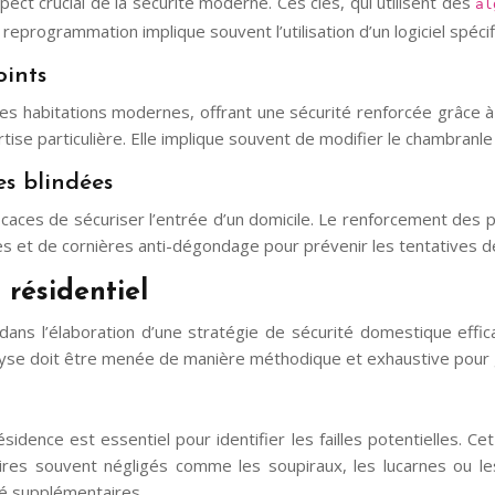
ct crucial de la sécurité moderne. Ces clés, qui utilisent des
al
reprogrammation implique souvent l’utilisation d’un logiciel spéci
oints
es habitations modernes, offrant une sécurité renforcée grâce à
se particulière. Elle implique souvent de modifier le chambranle d
es blindées
aces de sécuriser l’entrée d’un domicile. Le renforcement des po
ées et de cornières anti-dégondage pour prévenir les tentatives d
 résidentiel
dans l’élaboration d’une stratégie de sécurité domestique effica
yse doit être menée de manière méthodique et exhaustive pour ga
ésidence est essentiel pour identifier les failles potentielles.
ires souvent négligés comme les soupiraux, les lucarnes ou les
té supplémentaires.