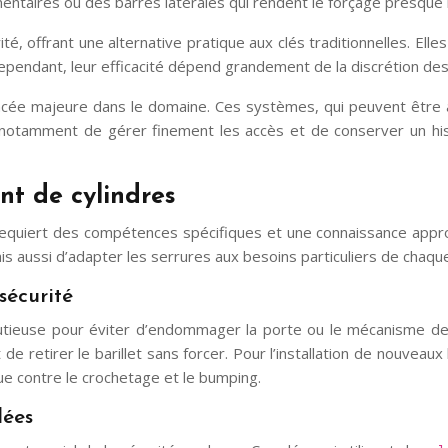
mentaires ou des barres latérales qui rendent le forçage presque 
 offrant une alternative pratique aux clés traditionnelles. Ell
ependant, leur efficacité dépend grandement de la discrétion des u
ée majeure dans le domaine. Ces systèmes, qui peuvent être a
nt notamment de gérer finement les accès et de conserver un hi
t de cylindres
requiert des compétences spécifiques et une connaissance appr
 aussi d’adapter les serrures aux besoins particuliers de chaque
sécurité
nutieuse pour éviter d’endommager la porte ou le mécanisme de ve
retirer le barillet sans forcer. Pour l’installation de nouveaux b
ue contre le crochetage et le bumping.
dées