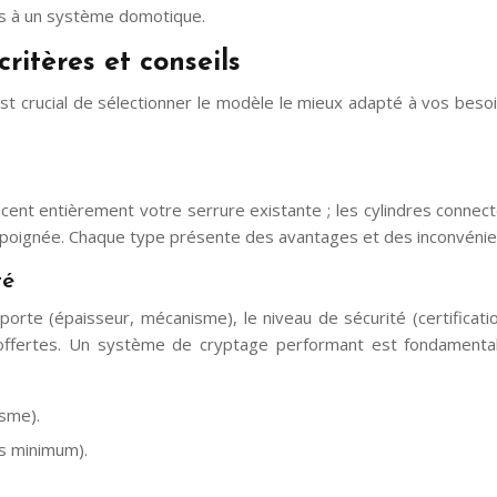
res à un système domotique.
ritères et conseils
st crucial de sélectionner le modèle le mieux adapté à vos besoin
cent entièrement votre serrure existante ; les cylindres connectés,
poignée. Chaque type présente des avantages et des inconvénients
té
porte (épaisseur, mécanisme), le niveau de sécurité (certificatio
anties offertes. Un système de cryptage performant est fondamen
isme).
ts minimum).