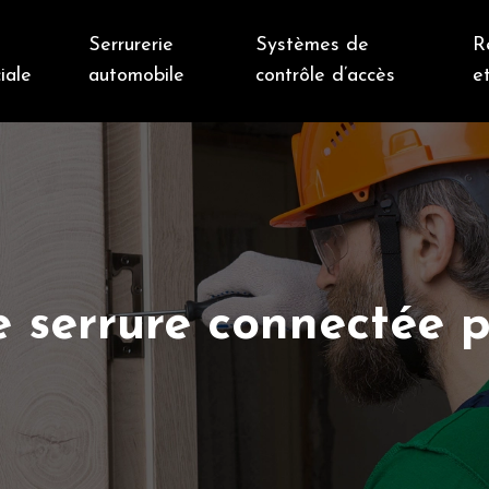
Serrurerie
Systèmes de
R
iale
automobile
contrôle d’accès
et
e serrure connectée p