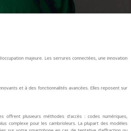
réoccupation majeure. Les serrures connectées, une innovation
novants et à des fonctionnalités avancées. Elles reposent sur
ées offrent plusieurs méthodes d’accès : codes numériques,
p plus complexe pour les cambrioleurs. La plupart des modèles
yées sur votre smartphone en cas de tentative d’effraction ou